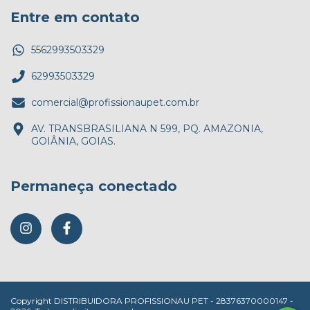
Entre em contato
5562993503329
62993503329
comercial@profissionaupet.com.br
AV. TRANSBRASILIANA N 599, PQ. AMAZONIA,
GOIÂNIA, GOIAS.
Permaneça conectado
Copyright DISTRIBUIDORA PROFISSIONAU PET - 28376370000147 -