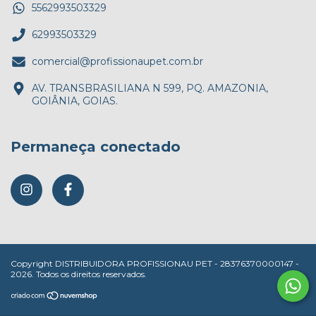
5562993503329
62993503329
comercial@profissionaupet.com.br
AV. TRANSBRASILIANA N 599, PQ. AMAZONIA,
GOIÂNIA, GOIAS.
Permaneça conectado
Copyright DISTRIBUIDORA PROFISSIONAU PET - 28376370000147 -
2026. Todos os direitos reservados.