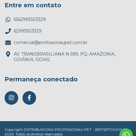
Entre em contato
5562993503329
62993503329
comercial@profissionaupet.com.br
AV. TRANSBRASILIANA N 599, PQ. AMAZONIA,
GOIÂNIA, GOIAS.
Permaneça conectado
Copyright DISTRIBUIDORA PROFISSIONAU PET - 28376370000147 -
2026. Todos os direitos reservados.