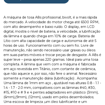
A máquina de tosa A8s profissional, bivolt, é a mais rápida
do mercado. A velocidade do motor chega até 6500 RPM,
com alto desempenho e baixo ruído. O display, em LCD
digital, mostra o nível de bateria, a velocidade, a lubrificação
da lâmina e quando chega em 10% de carga. Bateria de
Lítio com alta capacidade de carga e autonomia de até 5
horas de uso. Funcionamento com ou sem fio. Livre de
manutenção, não sendo necessário usar graxas ou óleos
em suas partes móveis e trocar peças de desgaste. A A8s é
super leve – pesa apenas 220 gramas. Ideal para uma tosa
completa. A lâmina que vem com a máquina é fabricada
em aço revestida em Titânio, com cortante de cerâmica,
que não aquece e, por isso, não fere o animal. Necessário
somente a manutenção diária (lubrificação) . Acompanha:
Uma lâmina de 1mm em aço , ajustável nas alturas 0.8 - 1.1 -
1.4 - 1.7 - 2.0 mm, compatíveis com as lâminas #40, #30,
#15, #10 e # 9 e 4 pentes adaptadores em plástico (3mm),
(6mm),(9mm), (12mm), usado em pelos desembolados;
Uma escova de limpeza ,um óleo lubrificante e um