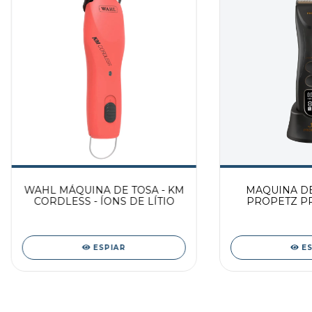
WAHL MÁQUINA DE TOSA - KM
MAQUINA DE
CORDLESS - ÍONS DE LÍTIO
PROPETZ PRE
BIV
ESPIAR
E