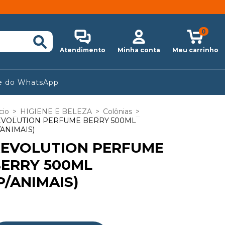
0
Atendimento
Minha conta
Meu carrinho
e do WhatsApp
cio
>
HIGIENE E BELEZA
>
Colônias
>
EVOLUTION PERFUME BERRY 500ML
/ANIMAIS)
REVOLUTION PERFUME
ERRY 500ML
P/ANIMAIS)