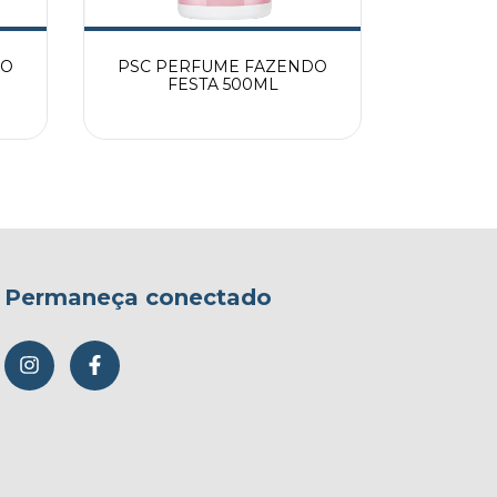
DO
PSC PERFUME FAZENDO
EPET 
FESTA 500ML
Permaneça conectado