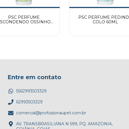
PSC PERFUME
PSC PERFUME PEDIN
SCONDENDO OSSINHO
COLO 60ML
60ML
Entre em contato
5562993503329
62993503329
comercial@profissionaupet.com.br
AV. TRANSBRASILIANA N 599, PQ. AMAZONIA,
GOIÂNIA, GOIAS.