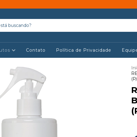
utos
Contato
Política de Privacidade
Equip
Iní
R
(P
B
(