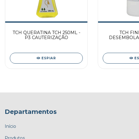
TCH QUERATINA TCH 250ML -
TCH FIN
P3 CAUTERIZAÇÃO
DESEMBOLA
100
ESPIAR
E
Departamentos
Início
Produtos