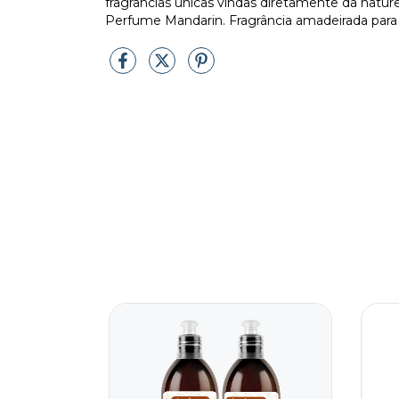
fragrâncias únicas vindas diretamente da natur
Perfume Mandarin. Fragrância amadeirada par