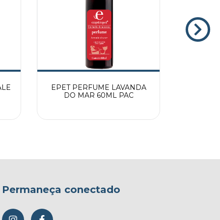
ALE
EPET PERFUME LAVANDA
EPET 
DO MAR 60ML PAC
Permaneça conectado