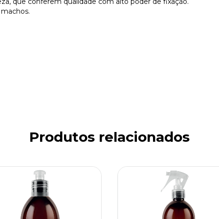
eza, que conferem qualidade com alto poder de fixação.
a machos.
Produtos relacionados