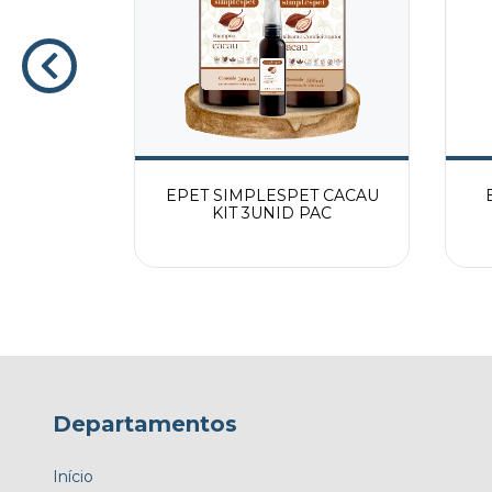
T 3UN PAC
EPET SIMPLESPET CACAU
KIT 3UNID PAC
Departamentos
Início