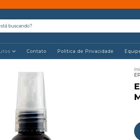
utos
Contato
Política de Privacidade
Equip
Iní
E
E
M