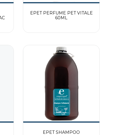
EPET PERFUME PET VITALE
AC
60ML
EPET SHAMPOO