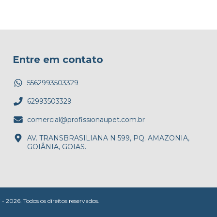
Entre em contato
5562993503329
62993503329
comercial@profissionaupet.com.br
AV. TRANSBRASILIANA N 599, PQ. AMAZONIA,
GOIÂNIA, GOIAS.
26. Todos os direitos reservados.