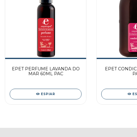
EPET PERFUME LAVANDA DO
EPET CONDIC
MAR 60ML PAC
P
ESPIAR
E